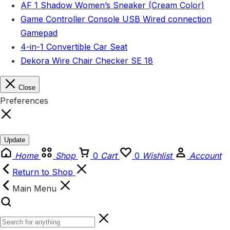
AF 1 Shadow Women’s Sneaker (Cream Color)
Game Controller Console USB Wired connection
Gamepad
4-in-1 Convertible Car Seat
Dekora Wire Chair Checker SE 18
Close
Preferences
Update
Home
Shop
0
Cart
0
Wishlist
Account
Return to Shop
Main Menu