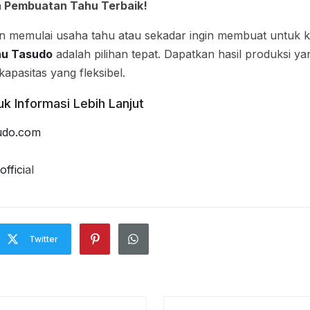
 Pembuatan Tahu Terbaik!
in memulai usaha tahu atau sekadar ingin membuat untuk k
hu Tasudo
adalah pilihan tepat. Dapatkan hasil produksi yan
apasitas yang fleksibel.
k Informasi Lebih Lanjut
sudo.com
ffici
al
Twitter