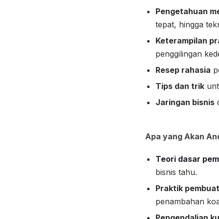
Pengetahuan m
tepat, hingga te
Keterampilan pr
penggilingan ked
Resep rahasia
pe
Tips dan trik
unt
Jaringan bisnis
d
Apa yang Akan And
Teori dasar pem
bisnis tahu.
Praktik pembuat
penambahan koag
Pengendalian ku