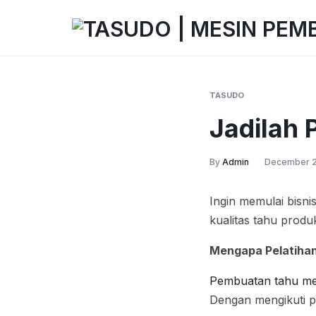
TASUDO
TASUDO
|
MESIN
TASUDO
PEMBUAT
Jadilah 
TAHU
OTOMATIS
TANPA
By
Admin
December 2
LIMBAH
Ingin memulai bisn
kualitas tahu prod
Mengapa Pelatiha
Pembuatan tahu m
Dengan mengikuti p