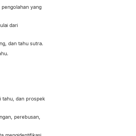
s pengolahan yang
lai dari
ng, dan tahu sutra.
ahu.
zi tahu, dan prospek
ingan, perebusan,
a mengidentifikasi