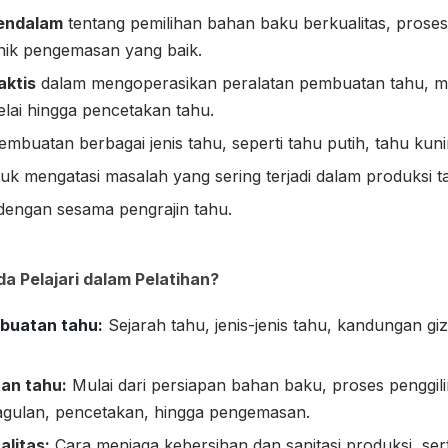
endalam
tentang pemilihan bahan baku berkualitas, prose
knik pengemasan yang baik.
aktis
dalam mengoperasikan peralatan pembuatan tahu, mu
elai hingga pencetakan tahu.
mbuatan berbagai jenis tahu, seperti tahu putih, tahu kuni
uk mengatasi masalah yang sering terjadi dalam produksi t
engan sesama pengrajin tahu.
a Pelajari dalam Pelatihan?
buatan tahu:
Sejarah tahu, jenis-jenis tahu, kandungan gi
an tahu:
Mulai dari persiapan bahan baku, proses penggil
ulan, pencetakan, hingga pengemasan.
alitas:
Cara menjaga kebersihan dan sanitasi produksi, sert