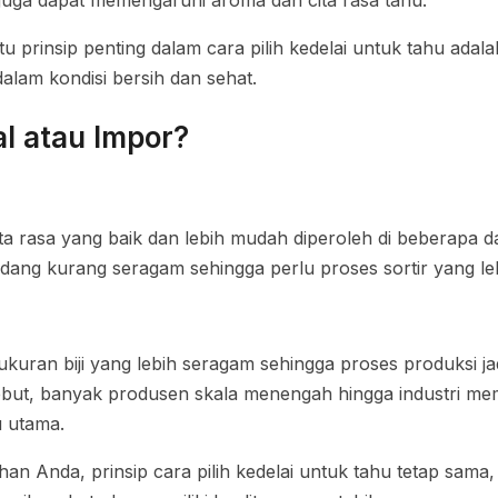
juga dapat memengaruhi aroma dan cita rasa tahu.
atu prinsip penting dalam cara pilih kedelai untuk tahu ada
dalam kondisi bersih dan sehat.
al atau Impor?
ita rasa yang baik dan lebih mudah diperoleh di beberapa
adang kurang seragam sehingga perlu proses sortir yang lebih
uran biji yang lebih seragam sehingga proses produksi jadi
ebut, banyak produsen skala menengah hingga industri memi
 utama.
an Anda, prinsip cara pilih kedelai untuk tahu tetap sama,