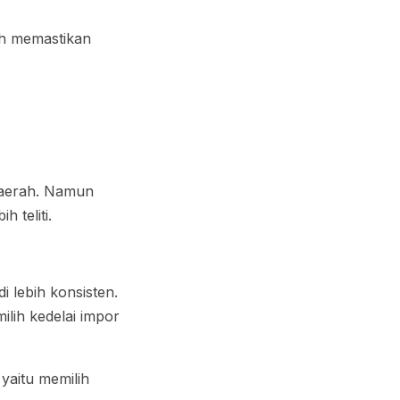
lah memastikan
 daerah. Namun
 teliti.
 lebih konsisten.
lih kedelai impor
 yaitu memilih