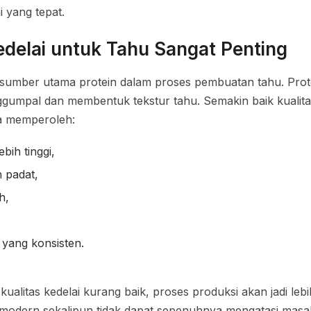
i yang tepat.
Kedelai untuk Tahu Sangat Penting
sumber utama protein dalam proses pembuatan tahu. Prote
gumpal dan membentuk tekstur tahu. Semakin baik kualitas
a memperoleh:
bih tinggi,
h padat,
h,
 yang konsisten.
kualitas kedelai kurang baik, proses produksi akan jadi lebi
odern sekalipun tidak dapat sepenuhnya mengatasi masal