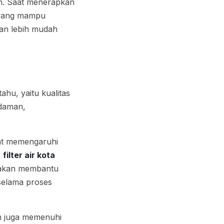
ten. Saat menerapkan
k yang mampu
kan lebih mudah
ahu, yaitu kualitas
ndaman,
pat memengaruhi
n
filter air kota
ik akan membantu
selama proses
kan juga memenuhi