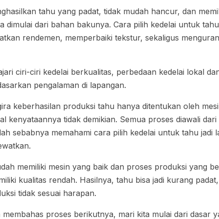
ghasilkan tahu yang padat, tidak mudah hancur, dan memili
 dimulai dari bahan bakunya. Cara pilih kedelai untuk tah
kan rendemen, memperbaiki tekstur, sekaligus mengurang
i ciri-ciri kedelai berkualitas, perbedaan kedelai lokal dan
rdasarkan pengalaman di lapangan.
ra keberhasilan produksi tahu hanya ditentukan oleh mesi
l kenyataannya tidak demikian. Semua proses diawali dari k
lah sebabnya memahami cara pilih kedelai untuk tahu jadi
lewatkan.
ah memiliki mesin yang baik dan proses produksi yang bena
liki kualitas rendah. Hasilnya, tahu bisa jadi kurang pada
ksi tidak sesuai harapan.
 membahas proses berikutnya, mari kita mulai dari dasar y