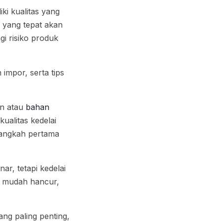
ki kualitas yang
u yang tepat akan
i risiko produk
 impor, serta tips
n atau
bahan
ualitas kedelai
 langkah pertama
r, tetapi kedelai
t, mudah hancur,
ang paling penting,