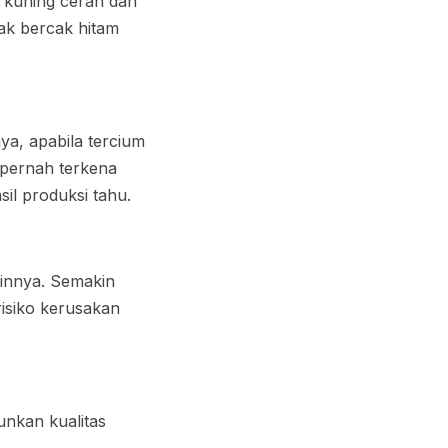
na kuning cerah dan
yak bercak hitam
ya, apabila tercium
 pernah terkena
sil produksi tahu.
lainnya. Semakin
risiko kerusakan
unkan kualitas