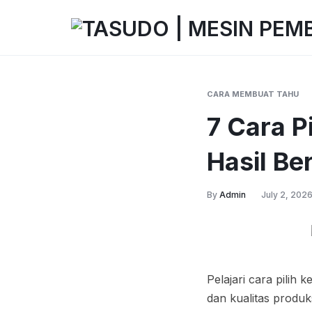
TASUDO
TASUDO
|
MESIN
CARA MEMBUAT TAHU
PEMBUAT
7 Cara P
TAHU
OTOMATIS
Hasil Be
TANPA
LIMBAH
By
Admin
July 2, 202
Pelajari cara pilih 
dan kualitas produk