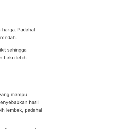
n harga. Padahal
 rendah.
kit sehingga
n baku lebih
k yang mampu
 menyebabkan hasil
ebih lembek, padahal