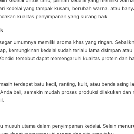
ilih kedelai untuk tahu, pilihlah kedelai yang memiliki war
ndari kedelai yang tampak kusam, berubah warna, atau ban
dakan kualitas penyimpanan yang kurang baik.
ek
 segar umumnya memiliki aroma khas yang ringan. Sebalikn
ap, kemungkinan kedelai sudah terlalu lama disimpan atau
Kondisi tersebut dapat memengaruhi kualitas protein dan ha
asih terdapat batu kecil, ranting, kulit, atau benda asing 
 Anda beli, semakin mudah proses produksi dilakukan dan 
l.
atu musuh utama dalam penyimpanan kedelai. Selain menur