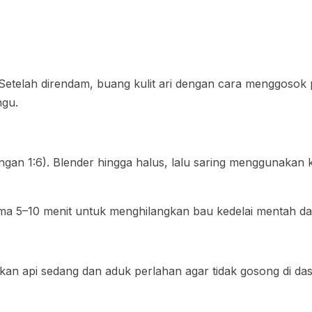
telah direndam, buang kulit ari dengan cara menggosok pe
ngu.
ingan 1:6). Blender hingga halus, lalu saring menggunak
ama 5–10 menit untuk menghilangkan bau kedelai mentah d
kan api sedang dan aduk perlahan agar tidak gosong di da