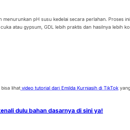
 menurunkan pH susu kedelai secara perlahan. Proses in
 cuka atau gypsum, GDL lebih praktis dan hasilnya lebih ko
isa lihat
video tutorial dari Emilda Kurniasih di TikTok
yang
nali dulu bahan dasarnya di sini ya!