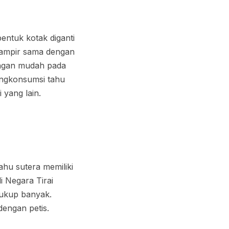
entuk kotak diganti
 Hampir sama dengan
engan mudah pada
engkonsumsi tahu
 yang lain.
ahu sutera memiliki
i Negara Tirai
cukup banyak.
engan petis.