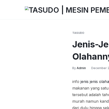
TASUDO
TASUDO
|
MESIN
TASUDO
PEMBUAT
Jenis-Je
TAHU
OTOMATIS
Olahann
TANPA
LIMBAH
By
Admin
December 2
info
jenis jenis olah
makanan yang satu 
tersebut adalah tah
murah namun kandun
dari dulu hingga se