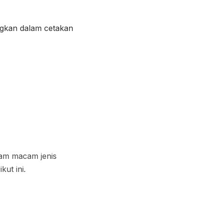
gkan dalam cetakan
cam macam jenis
kut ini.