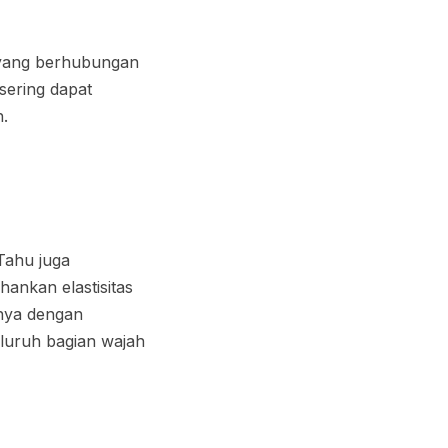
t yang berhubungan
sering dapat
.
Tahu juga
nkan elastisitas
nya dengan
luruh bagian wajah