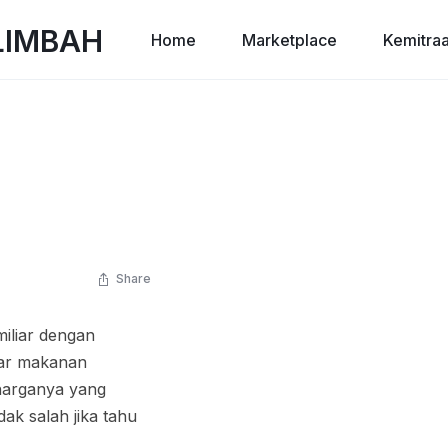
Home
Marketplace
Kemitra
Share
iliar dengan
nar makanan
 harganya yang
ak salah jika tahu